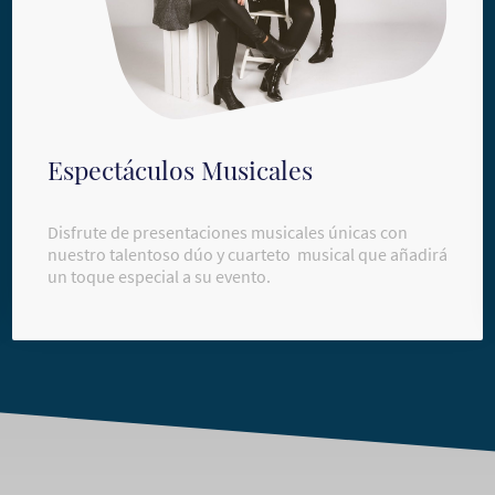
Espectáculos Musicales
Disfrute de presentaciones musicales únicas con
nuestro talentoso dúo y cuarteto musical que añadirá
un toque especial a su evento.