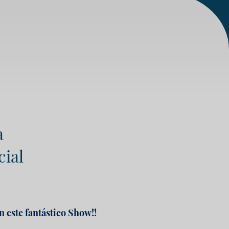
a
al
este fantástico Show!!