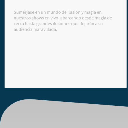
Sumérjase en un mundo de ilusión y magia en
nuestros shows en vivo, abarcando desde magia de
cerca hasta grandes ilusiones que dejarán a su
audiencia maravillada.