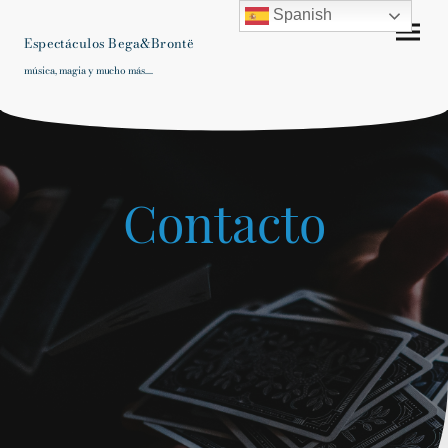
Spanish
Espectáculos Bega&Brontë
música, magia y mucho más....
Contacto